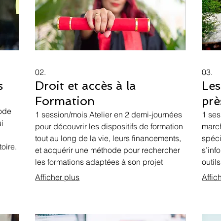
02.
03.
s
Droit et accès à la
Les
Formation
prè
hode
1 session/mois Atelier en 2 demi-journées
1 ses
ui
pour découvrir les dispositifs de formation
march
tout au long de la vie, leurs financements,
spéci
toire.
et acquérir une méthode pour rechercher
s’inf
les formations adaptées à son projet
outils
professionnel.
Afficher plus
Affic