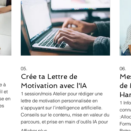
05.
06.
Crée ta Lettre de
Mes
Motivation avec l'IA
de 
e à
l et
Ha
1 session/mois Atelier pour rédiger une
ise en
lettre de motivation personnalisée en
1 Inf
es
s’appuyant sur l’intelligence artificielle.
conna
Conseils sur le contenu, mise en valeur du
:Allo
parcours, et prise en main d’outils IA pour
Forma
gagner en efficacité.
Afficher plus
Retra