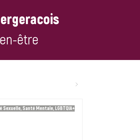
Bergeracois
ien-être
é Sexuelle, Santé Mentale, LGBTQIA+