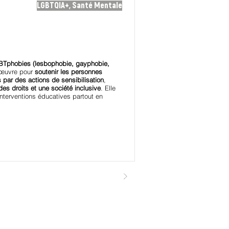
LGBTQIA+, Santé Mentale
LGBTphobies (lesbophobie, gayphobie,
e œuvre pour
soutenir les personnes
par des actions de sensibilisation
,
 des droits et une société inclusive
. Elle
terventions éducatives partout en